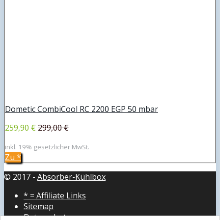
Dometic CombiCool RC 2200 EGP 50 mbar
259,90 €
299,00 €
inkl. 19% gesetzlicher MwSt.
Zu
*
© 2017 -
Absorber-Kühlbox
* = Affiliate Links
Sitemap
Datenschutz