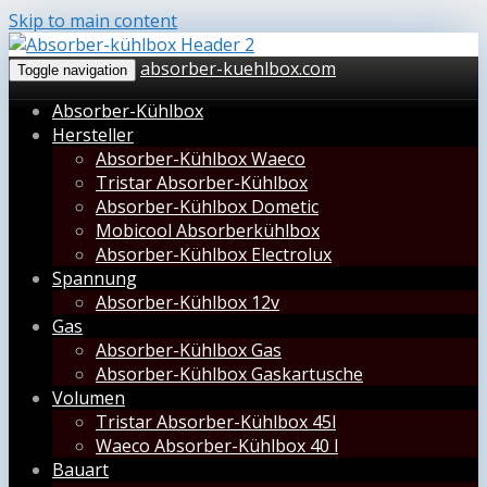
Skip to main content
absorber-kuehlbox.com
Toggle navigation
Absorber-Kühlbox
Hersteller
Absorber-Kühlbox Waeco
Tristar Absorber-Kühlbox
Absorber-Kühlbox Dometic
Mobicool Absorberkühlbox
Absorber-Kühlbox Electrolux
Spannung
Absorber-Kühlbox 12v
Gas
Absorber-Kühlbox Gas
Absorber-Kühlbox Gaskartusche
Volumen
Tristar Absorber-Kühlbox 45l
Waeco Absorber-Kühlbox 40 l
Bauart