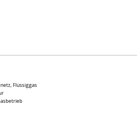
etz, Flüssiggas
ur
Gasbetrieb