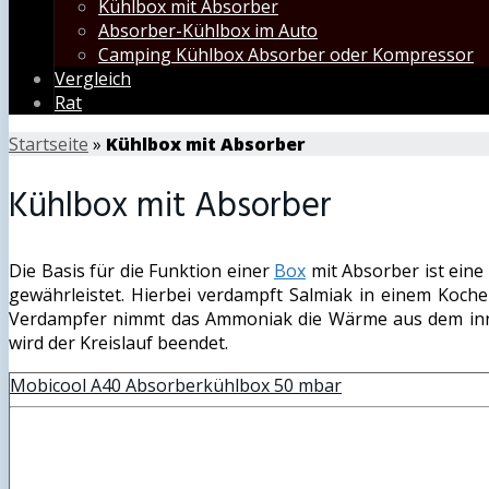
Kühlbox mit Absorber
Absorber-Kühlbox im Auto
Camping Kühlbox Absorber oder Kompressor
Vergleich
Rat
Startseite
»
Kühlbox mit Absorber
Kühlbox mit Absorber
Die Basis für die Funktion einer
Box
mit Absorber ist eine
gewährleistet. Hierbei verdampft Salmiak in einem Koch
Verdampfer nimmt das Ammoniak die Wärme aus dem inner
wird der Kreislauf beendet.
Mobicool A40 Absorberkühlbox 50 mbar