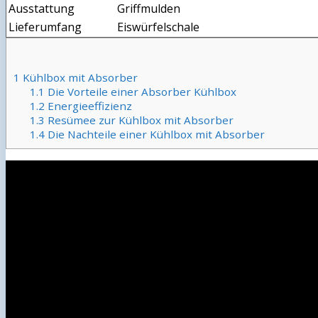
Ausstattung
Griffmulden
Lieferumfang
Eiswürfelschale
1
Kühlbox mit Absorber
1.1
Die Vorteile einer Absorber Kühlbox
1.2
Energieeffizienz
1.3
Resümee zur Kühlbox mit Absorber
1.4
Die Nachteile einer Kühlbox mit Absorber