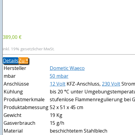
389,00 €
inkl. 19% gesetzlicher MwSt.
Details
Zu
*
Hersteller
Dometic Waeco
mbar
50 mbar
Anschlüsse
12 Volt
KFZ-Anschluss,
230 Volt
Stromn
Kühlung
bis 20 °C unter Umgebungstemperat
Produktmerkmale
stufenlose Flammenregulierung bei 
Produktabmessung
52 x 51 x 45 cm
Gewicht
19 Kg
Gasverbrauch
15 g/h
Material
beschichtetem Stahlblech