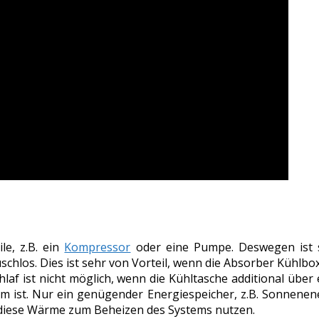
le, z.B. ein
Kompressor
oder eine Pumpe. Deswegen ist s
räuschlos. Dies ist sehr von Vorteil, wenn die Absorber Kü
laf ist nicht möglich, wenn die Kühltasche additional über 
ist. Nur ein genügender Energiespeicher, z.B. Sonnenener
diese Wärme zum Beheizen des Systems nutzen.