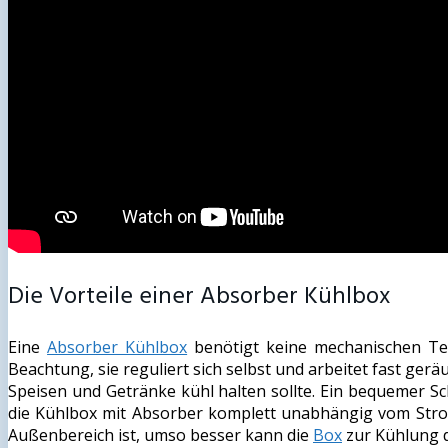
Die Vorteile einer Absorber Kühlbox
Eine
Absorber Kühlbox
benötigt keine mechanischen Tei
Beachtung, sie reguliert sich selbst und arbeitet fast ge
Speisen und Getränke kühl halten sollte. Ein bequemer Sch
die Kühlbox mit Absorber komplett unabhängig vom Strom 
Außenbereich ist, umso besser kann die
Box
zur Kühlung 