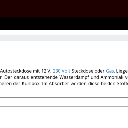
 Autosteckdose mit 12 V,
230 Volt
Steckdose oder
Gas
. Lieg
er. Der daraus entstehende Wasserdampf und Ammoniak ve
en der Kühlbox. Im Absorber werden diese beiden Stoffe