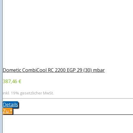
Dometic CombiCool RC 2200 EGP 29 (30) mbar
387,46 €
inkl. 19% gesetzlicher MwSt.
Details
Zu
*