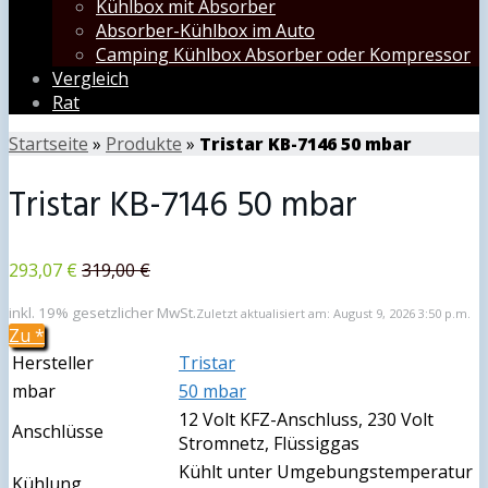
Kühlbox mit Absorber
Absorber-Kühlbox im Auto
Camping Kühlbox Absorber oder Kompressor
Vergleich
Rat
Startseite
»
Produkte
»
Tristar KB-7146 50 mbar
Tristar KB-7146 50 mbar
293,07 €
319,00 €
inkl. 19% gesetzlicher MwSt.
Zuletzt aktualisiert am: August 9, 2026 3:50 p.m.
Zu
*
Hersteller
Tristar
mbar
50 mbar
12 Volt KFZ-Anschluss, 230 Volt
Anschlüsse
Stromnetz, Flüssiggas
Kühlt unter Umgebungstemperatur
Kühlung