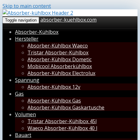
Skip to main content
absorber-kuehlbox.com
Toggle navigation
Absorber-Kühlbox
Hersteller
Absorber-Kühlbox Waeco
Tristar Absorber-Kühlbox
Absorber-Kühlbox Dometic
Mobicool Absorberkühlbox
Absorber-Kühlbox Electrolux
Spannung
Absorber-Kühlbox 12v
Gas
Absorber-Kühlbox Gas
Absorber-Kühlbox Gaskartusche
Volumen
Tristar Absorber-Kühlbox 45l
Waeco Absorber-Kühlbox 40 l
Bauart